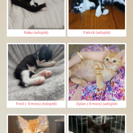
Naku (adopté)
Patrick (adopté)
Fred (- 9 mois) (Adopté)
Dylan (-9 mois) (adopté)