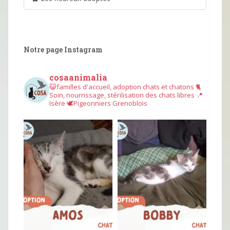
Notre page Instagram
cosaanimalia
😺familles d'accueil, adoption chats et chatons
🐈
Soin, nourrissage, stérilisation des chats libres
📍
Isère
🕊︎Pigeonniers Grenoblois