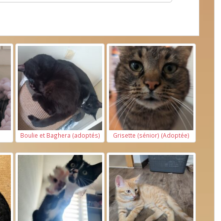
Boulie et Baghera (adoptés)
Grisette (sénior) (Adoptée)