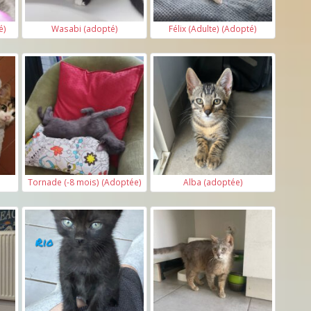
é)
Wasabi (adopté)
Félix (Adulte) (Adopté)
Tornade (-8 mois) (Adoptée)
Alba (adoptée)