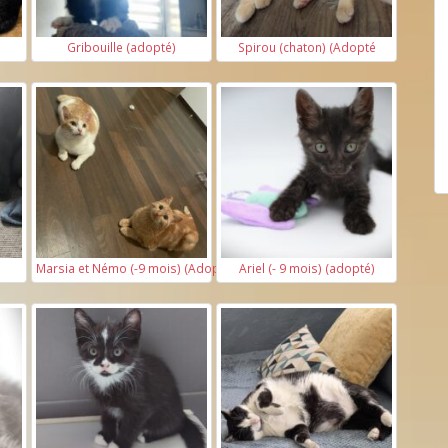
Gribouille (adopté)
Spirou (chaton) (Adopté
Marsia et Némo (-9 mois) (Adoptés)
Ariel (- 9 mois) (adopté)