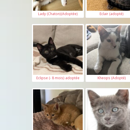
Lady (Chaton)(Adoptée)
Eclair (adopté)
Eclipse (- 8 mois) adoptée
Kheops (Adopté)