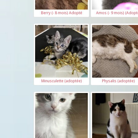
Berry (- 8 mois) Adopté
Amos (- 9 mois) (Adopt
Minusculette (adoptée)
Physalis (adoptée)