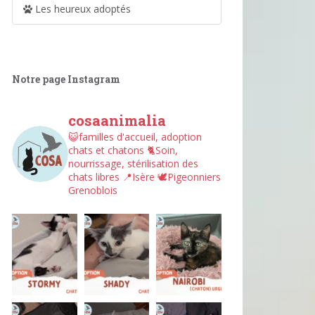
Les heureux adoptés
Notre page Instagram
cosaanimalia
😺familles d'accueil, adoption
chats et chatons
🐈Soin,
nourrissage, stérilisation des
chats libres
📍Isère
🕊︎Pigeonniers
Grenoblois