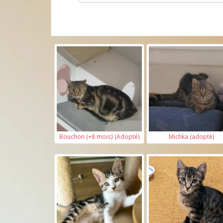
Bouchon (+8 mois) (Adopté)
Michka (adopté)