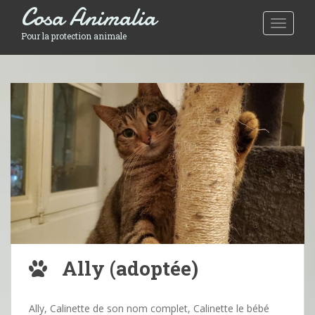
Cosa Animalia
Toggle 
Pour la protection animale
Ally (adoptée)
Ally, Calinette de son nom complet, Calinette le bébé