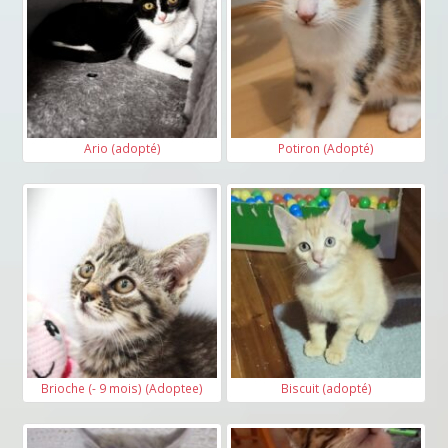
Ario (adopté)
Potiron (Adopté)
Brioche (- 9 mois) (Adoptee)
Biscuit (adopté)