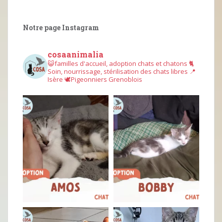
Notre page Instagram
cosaanimalia
😺familles d'accueil, adoption chats et chatons
🐈
Soin, nourrissage, stérilisation des chats libres
📍
Isère
🕊︎Pigeonniers Grenoblois