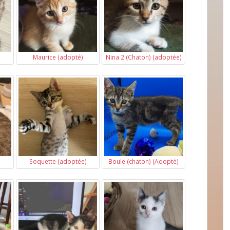
Maurice (adopté)
Nina 2 (Chaton) (adoptée)
Soquette (adoptée)
Boule (chaton) (Adopté)