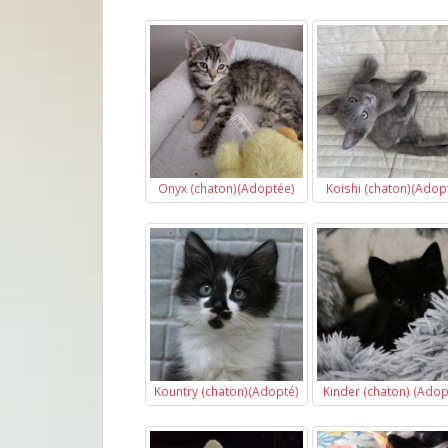
Onyx (chaton)(Adoptée)
Koishi (chaton)(Adop
Kountry (chaton)(Adopté)
Kinder (chaton) (Adop