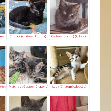
ée)
Chouca (chaton) (Adopté)
Cachou (chaton) (Adopté)
tée)
Matcha et Gaston (Chatons) (Adoptés)
Lady (Chaton)(Adoptée)