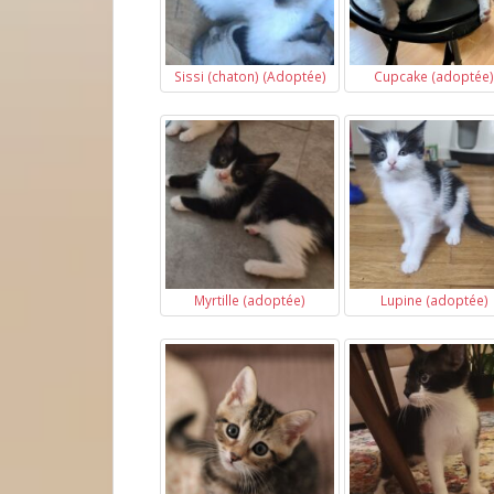
Sissi (chaton) (Adoptée)
Cupcake (adoptée)
Myrtille (adoptée)
Lupine (adoptée)