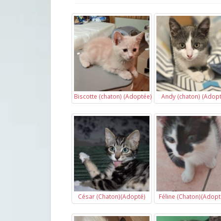
Biscotte (chaton) (Adoptée)
Andy (chaton) (Adopt
César (Chaton)(Adopté)
Féline (Chaton)(Adopt