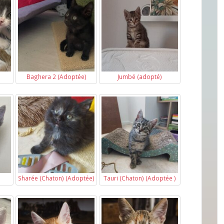
Baghera 2 (Adoptée)
Jumbé (adopté)
Sharée (Chaton) (Adoptée)
Tauri (Chaton) (Adoptée )