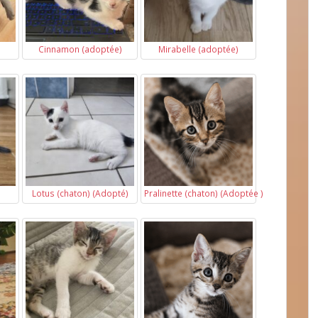
Cinnamon (adoptée)
Mirabelle (adoptée)
Lotus (chaton) (Adopté)
Pralinette (chaton) (Adoptée )