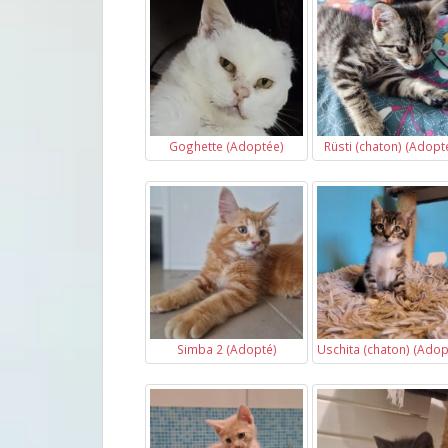
Goghette (Adoptée)
Rüsti (chaton) (Adopt
Simba 2 (Adopté)
Uschita (chaton) (Adop