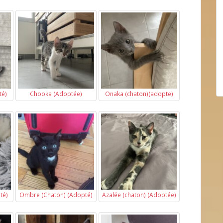
té)
Chooka (Adoptée)
Onaka (chaton)(adopte)
té)
Ombre (Chaton) (Adopté)
Azalée (chaton) (Adoptée)