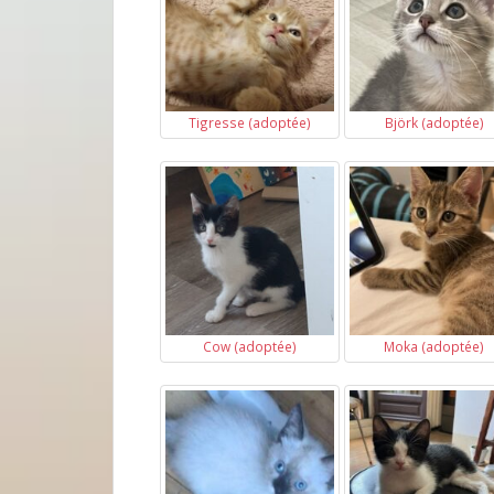
Tigresse (adoptée)
Björk (adoptée)
Cow (adoptée)
Moka (adoptée)