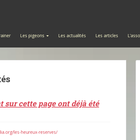
rainer
Les pigeons
Les actualités
Les articles
L’asso
tés
t sur cette page ont déjà été
ia.org/les-heureux-reserves/