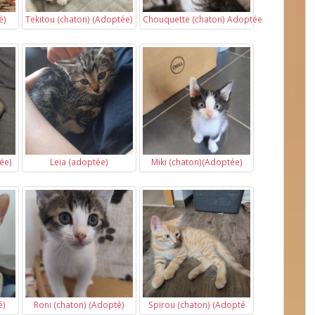
é)
Tekitou (chaton) (Adoptée)
Chouquette (chaton) Adoptée
ée)
Leia (adoptée)
Miki (chaton)(Adoptée)
é)
Roni (chaton) (Adopté)
Spirou (chaton) (Adopté