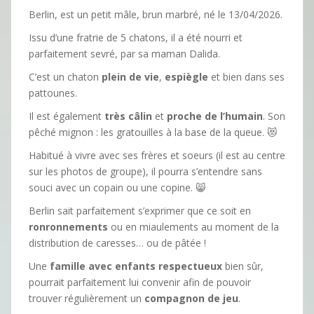
Berlin, est un petit mâle, brun marbré, né le 13/04/2026.
Issu d’une fratrie de 5 chatons, il a été nourri et
parfaitement sevré, par sa maman Dalida.
C’est un chaton
plein de vie
,
espiègle
et bien dans ses
pattounes.
Il est également
très câlin
et
proche de l’humain
. Son
pêché mignon : les gratouilles à la base de la queue. 😻
Habitué à vivre avec ses frères et soeurs (il est au centre
sur les photos de groupe), il pourra s’entendre sans
souci avec un copain ou une copine. 😸
Berlin sait parfaitement s’exprimer que ce soit en
ronronnements
ou en miaulements au moment de la
distribution de caresses… ou de pâtée !
Une
famille avec enfants respectueux
bien sûr,
pourrait parfaitement lui convenir afin de pouvoir
trouver régulièrement un
compagnon de jeu
.