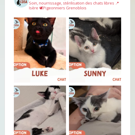
Soin, nourrissage, stérilisation des chats libres
📍
Isère
🕊︎Pigeonniers Grenoblois