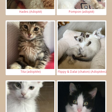
Hades (Adopté)
Pompon (adopté)
Tita (adoptée)
Flippy & Dalaï (chaton) (Adoptées)