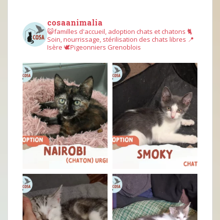
cosaanimalia
😺familles d'accueil, adoption chats et chatons
🐈
Soin, nourrissage, stérilisation des chats libres
📍
Isère
🕊︎Pigeonniers Grenoblois