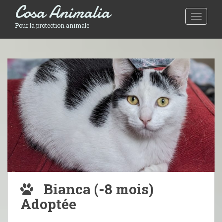
Cosa Animalia
Toggle 
Pour la protection animale
Bianca (-8 mois)
Adoptée