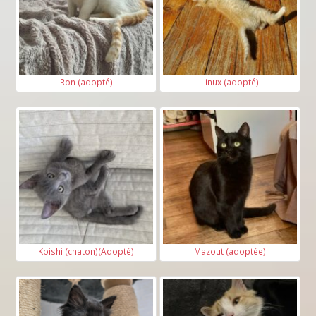
Ron (adopté)
Linux (adopté)
Koishi (chaton)(Adopté)
Mazout (adoptée)