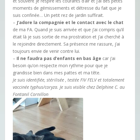
et souvent je respire les courants d’air et j’ai des petits
moments de gémissements et détresse du fait que je
suis confinée… Un petit rez de jardin suffirait.
–
J’adore la compagnie et le contact avec le chat
de ma FA. Quand je suis arrivée et que j’ai compris qu’il
était là je suis sortie de ma prostration et j’ai cherché à
le rejoindre directement. Sa présence me rassure, j’ai
toujours envie de venir contre lui.
–
Il ne faudra pas d’enfants en bas âge
car j’ai
besoin qu’on respecte mon rythme pour que je
grandisse bien dans mes pattes et ma tête.
Je suis identifiée, stérilisée , testée FIV FELV et totalement
vaccinée typhus/coryza. Je suis visible chez Delphine C. au
Fontanil Cornillon