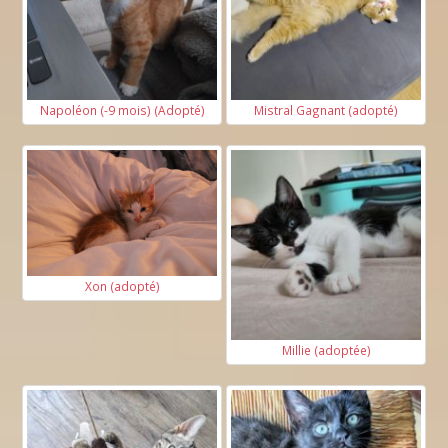
Napoléon (-9 mois) (Adopté)
Mistral Gagnant (adopté)
Xon (adopté)
Millie (adoptée)