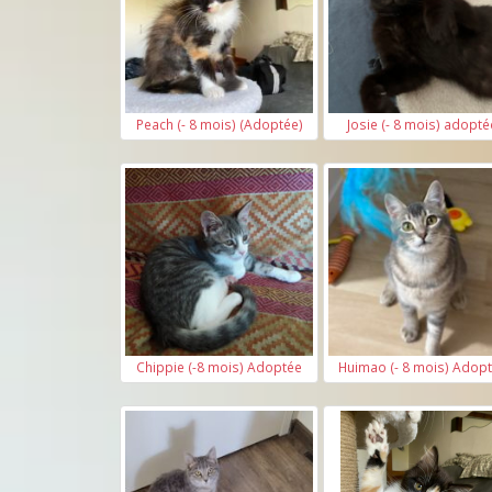
Peach (- 8 mois) (Adoptée)
Josie (- 8 mois) adopté
Chippie (-8 mois) Adoptée
Huimao (- 8 mois) Adop