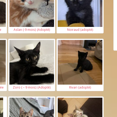
e
Aslan (-9 mois) (Adopté)
Noiraud (adopté)
tée
Zoro ( – 9 mois) (Adopté)
Rivari (adopté)