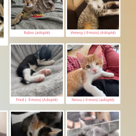
Rubio (adopté)
Vimesy (-9 mois) (Adopté)
Fred (- 9 mois) (Adopté)
Ninou (-9 mois) (adopté)