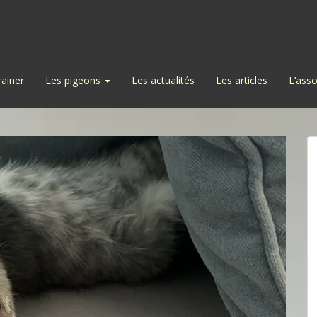
rainer
Les pigeons
Les actualités
Les articles
L’asso