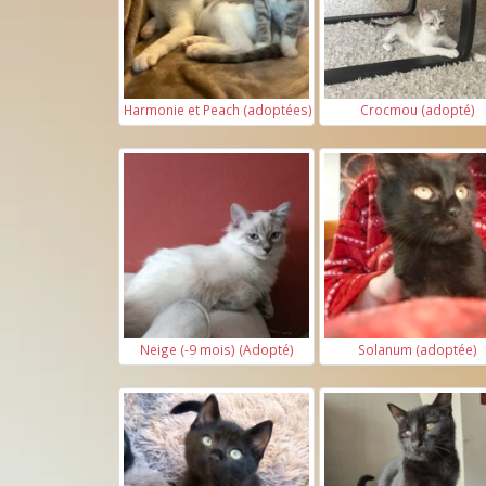
Harmonie et Peach (adoptées)
Crocmou (adopté)
Neige (-9 mois) (Adopté)
Solanum (adoptée)