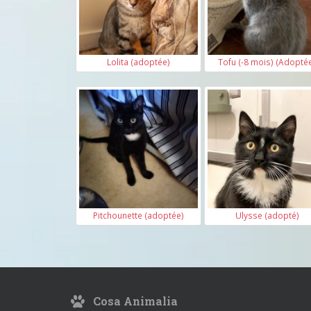
Lolita (adoptée)
Tofu (-8 mois) (Adopté
Pitchounette (adoptée)
Ulysse (adopté)
Cosa Animalia