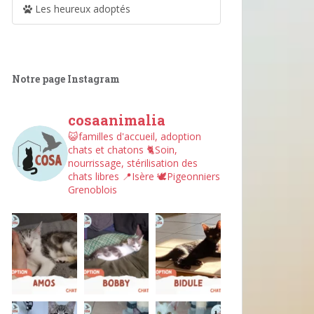
Les heureux adoptés
Notre page Instagram
cosaanimalia
😺familles d'accueil, adoption
chats et chatons
🐈Soin,
nourrissage, stérilisation des
chats libres
📍Isère
🕊︎Pigeonniers
Grenoblois