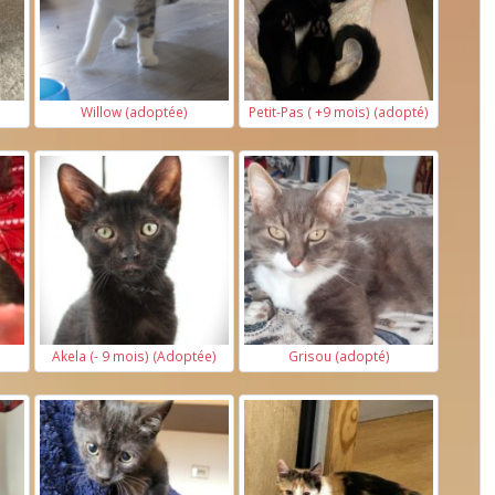
Willow (adoptée)
Petit-Pas ( +9 mois) (adopté)
Akela (- 9 mois) (Adoptée)
Grisou (adopté)