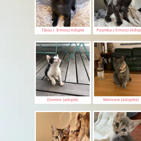
Tibou (- 8 mois) Adopté
Poumba (-9 mois) (Adop
Domino (adopté)
Mimoune (adoptée)