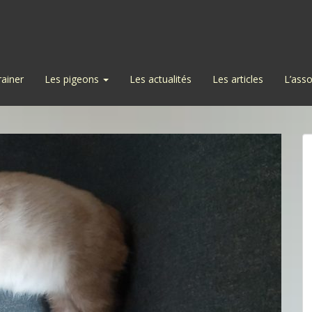
rainer
Les pigeons
Les actualités
Les articles
L’asso