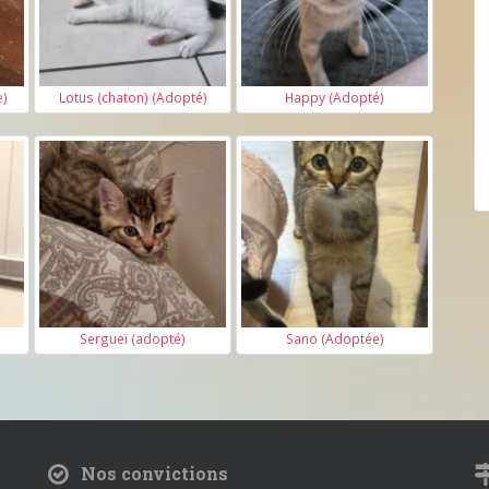
e)
Lotus (chaton) (Adopté)
Happy (Adopté)
Sergueï (adopté)
Sano (Adoptée)
Nos convictions