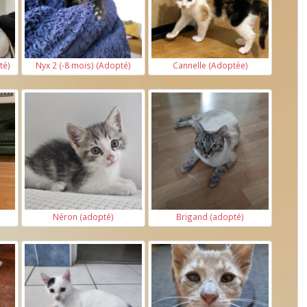
té)
Nyx 2 (-8 mois) (Adopté)
Cannelle (Adoptée)
Néron (adopté)
Brigand (adopté)