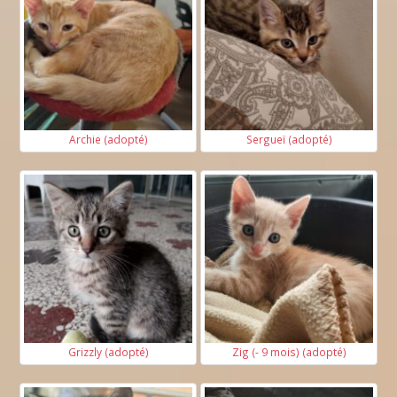
Archie (adopté)
Sergueï (adopté)
Grizzly (adopté)
Zig (- 9 mois) (adopté)