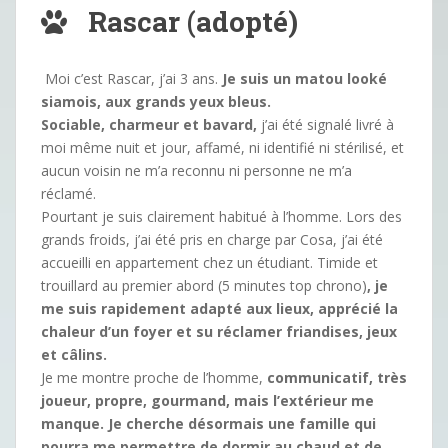
Rascar (adopté)
Moi c’est Rascar, j’ai 3 ans.
Je suis un matou looké
siamois, aux grands yeux bleus.
Sociable, charmeur et bavard,
j’ai été signalé livré à
moi même nuit et jour, affamé, ni identifié ni stérilisé, et
aucun voisin ne m’a reconnu ni personne ne m’a
réclamé.
Pourtant je suis clairement habitué à l’homme. Lors des
grands froids, j’ai été pris en charge par Cosa, j’ai été
accueilli en appartement chez un étudiant. Timide et
trouillard au premier abord (5 minutes top chrono)
, je
me suis rapidement adapté aux lieux, apprécié la
chaleur d’un foyer et su réclamer friandises, jeux
et câlins.
Je me montre proche de l’homme,
communicatif, très
joueur, propre, gourmand, mais l’extérieur me
manque. Je cherche désormais une famille qui
pourra me permettre de dormir au chaud et de