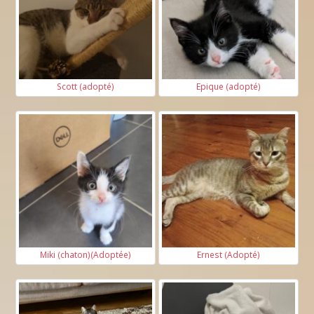
Scott (adopté)
Epique (adopté)
Miki (chaton)(Adoptée)
Ernest (Adopté)