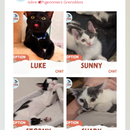
Isère
🕊︎Pigeonniers Grenoblois