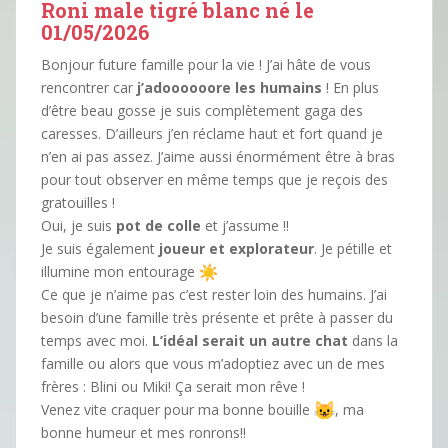
Roni male tigré blanc né le
01/05/2026
Bonjour future famille pour la vie ! J’ai hâte de vous
rencontrer car
j’adoooooore les humains
! En plus
d’être beau gosse je suis complètement gaga des
caresses. D’ailleurs j’en réclame haut et fort quand je
n’en ai pas assez. J’aime aussi énormément être à bras
pour tout observer en même temps que je reçois des
gratouilles !
Oui, je suis
pot de colle
et j’assume !!
Je suis également
joueur et explorateur
. Je pétille et
illumine mon entourage
Ce que je n’aime pas c’est rester loin des humains. J’ai
besoin d’une famille très présente et prête à passer du
temps avec moi.
L’idéal serait un autre chat
dans la
famille ou alors que vous m’adoptiez avec un de mes
frères : Blini ou Miki! Ça serait mon rêve !
Venez vite craquer pour ma bonne bouille
, ma
bonne humeur et mes ronrons!!