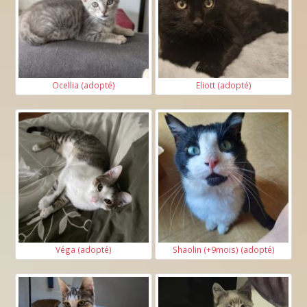
Ocellia (adopté)
Eliott (adopté)
Véga (adopté)
Shaolin (+9mois) (adopté)