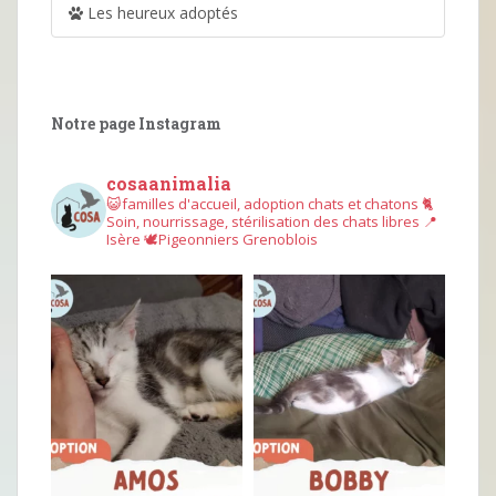
Les heureux adoptés
Notre page Instagram
cosaanimalia
😺familles d'accueil, adoption chats et chatons
🐈
Soin, nourrissage, stérilisation des chats libres
📍
Isère
🕊︎Pigeonniers Grenoblois