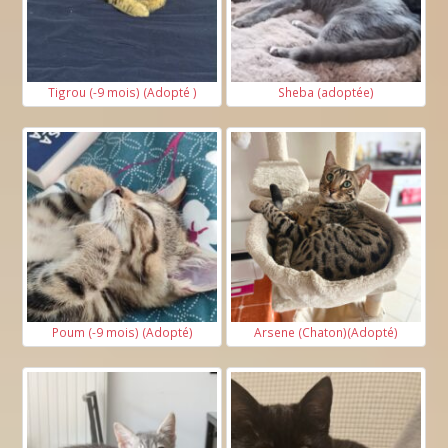
Tigrou (-9 mois) (Adopté )
Sheba (adoptée)
Poum (-9 mois) (Adopté)
Arsene (Chaton)(Adopté)