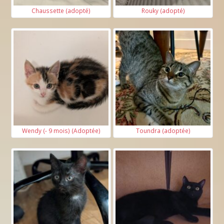
Chaussette (adopté)
Rouky (adopté)
Wendy (- 9 mois) (Adoptée)
Toundra (adoptée)