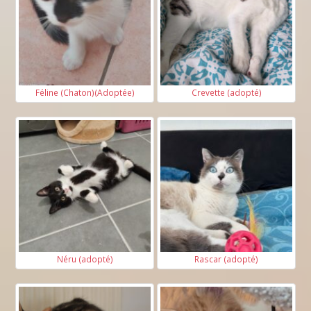
Féline (Chaton)(Adoptée)
Crevette (adopté)
Néru (adopté)
Rascar (adopté)