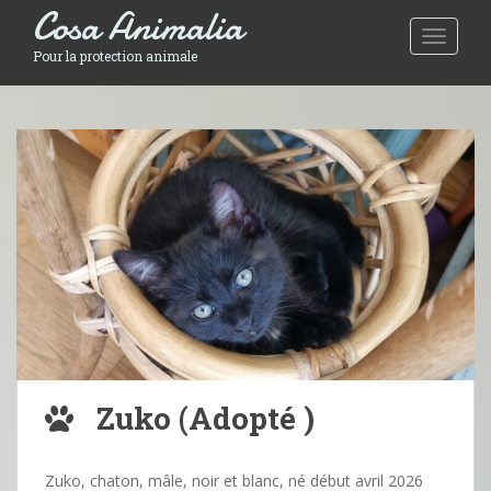
Cosa Animalia
Toggle 
Pour la protection animale
Zuko (Adopté )
Zuko, chaton, mâle, noir et blanc, né début avril 2026