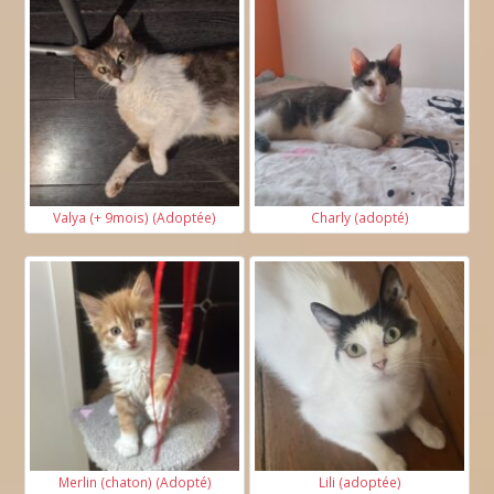
Valya (+ 9mois) (Adoptée)
Charly (adopté)
Merlin (chaton) (Adopté)
Lili (adoptée)