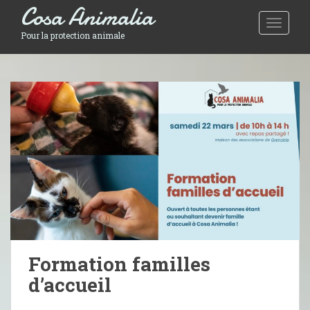
Cosa Animalia
Toggle 
Pour la protection animale
Formation familles
d’accueil