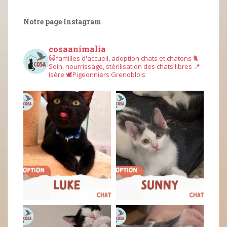
Notre page Instagram
cosaanimalia
😺familles d'accueil, adoption chats et chatons
🐈
Soin, nourrissage, stérilisation des chats libres
📍
Isère
🕊︎Pigeonniers Grenoblois