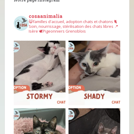
cosaanimalia
😺familles d'accueil, adoption chats et chatons
🐈
Soin, nourrissage, stérilisation des chats libres
📍
Isère
🕊︎Pigeonniers Grenoblois