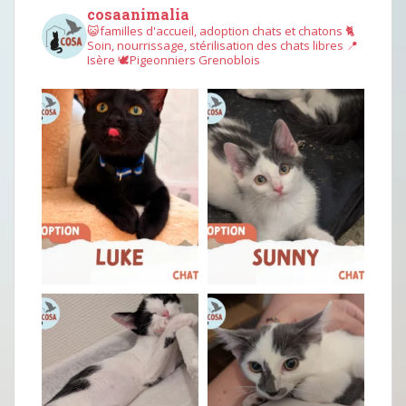
cosaanimalia
😺familles d'accueil, adoption chats et chatons
🐈
Soin, nourrissage, stérilisation des chats libres
📍
Isère
🕊︎Pigeonniers Grenoblois