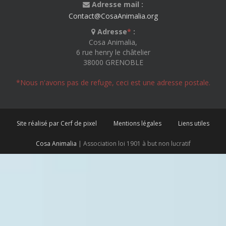
Adresse mail :
Contact@CosaAnimalia.org
Adresse
*
:
Cosa Animalia,
6 rue henry le châtelier
38000 GRENOBLE
*Nous n'avons pas de refuge, ceci est une adresse postale.
Site réalisé par Cerf de pixel
Mentions légales
Liens utiles
Cosa Animalia
| Association loi 1901 à but non lucratif