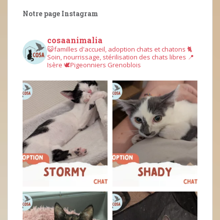
Notre page Instagram
cosaanimalia
😺familles d'accueil, adoption chats et chatons
🐈
Soin, nourrissage, stérilisation des chats libres
📍
Isère
🕊︎Pigeonniers Grenoblois