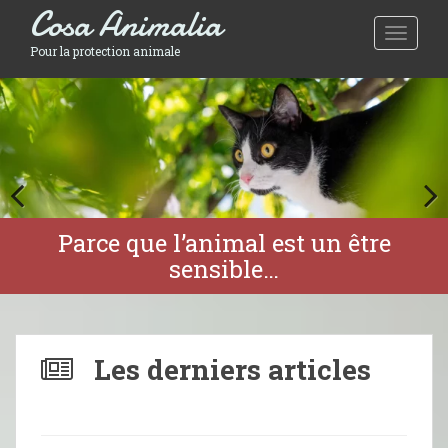
Cosa Animalia
Toggle 
Pour la protection animale
J’aime mon chat, je le stérilise.
Parce que l’animal est un être
N’achetez pas, adoptez !
sensible…
Les derniers articles