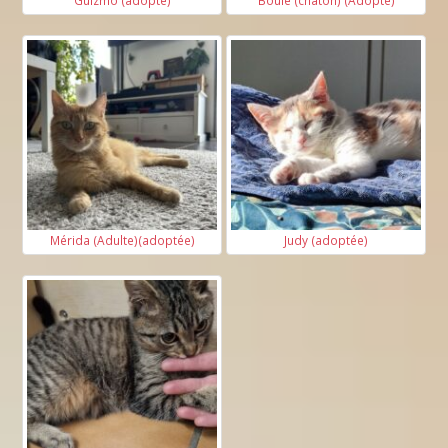
Guizmo (adopté)
Boule (chaton) (Adopté)
Mérida (Adulte)(adoptée)
Judy (adoptée)