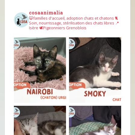
cosaanimalia
😺familles d'accueil, adoption chats et chatons
🐈
Soin, nourrissage, stérilisation des chats libres
📍
Isère
🕊︎Pigeonniers Grenoblois