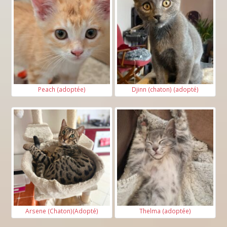
Peach (adoptée)
Djinn (chaton) (adopté)
Arsene (Chaton)(Adopté)
Thelma (adoptée)