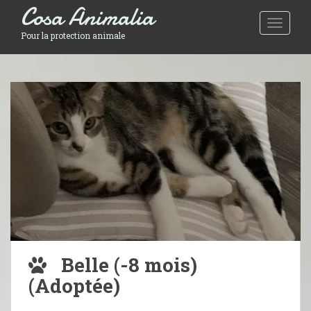
Cosa Animalia
Toggle 
Pour la protection animale
Belle (-8 mois)
(Adoptée)