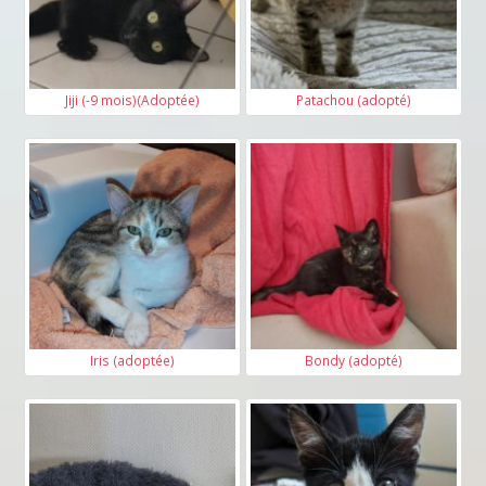
Jiji (-9 mois)(Adoptée)
Patachou (adopté)
Iris (adoptée)
Bondy (adopté)