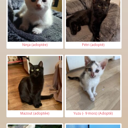
Ninja (adoptée)
Pétri (adopté)
Mazout (adoptée)
Yuzu (- 9 mois) (Adopté)