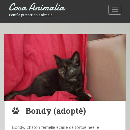
Cosa Animalia
Toggle 
Pour la protection animale
Bondy (adopté)
Bondy, Chaton femelle écaille de tortue née le