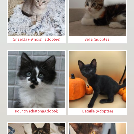
Griselda (-9mois) (adoptée)
Bella (adoptée)
Kountry (chaton)(Adopté)
Bataille (Adoptée)