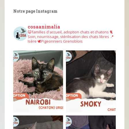
Notre page Instagram
cosaanimalia
😺familles d'accueil, adoption chats et chatons
🐈
Soin, nourrissage, stérilisation des chats libres
📍
Isère
🕊︎Pigeonniers Grenoblois