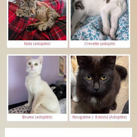
Nala (adoptée)
Crevette (adopté)
Brume (adoptée)
Nougatine (- 8 mois) (Adoptée)