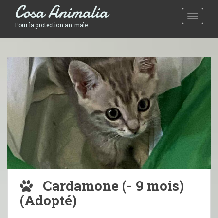
Cosa Animalia
Toggle 
Pour la protection animale
Cardamone (- 9 mois)
(Adopté)