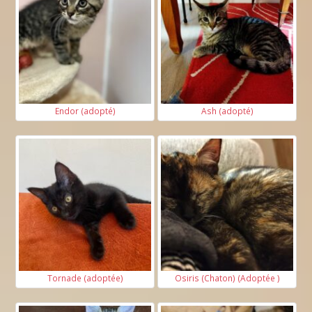
Endor (adopté)
Ash (adopté)
Tornade (adoptée)
Osiris (Chaton) (Adoptée )