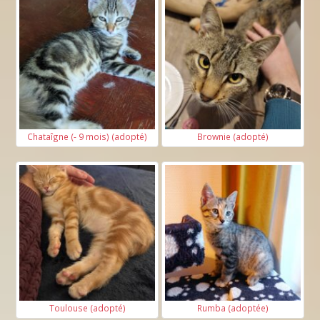
Chataîgne (- 9 mois) (adopté)
Brownie (adopté)
Toulouse (adopté)
Rumba (adoptée)