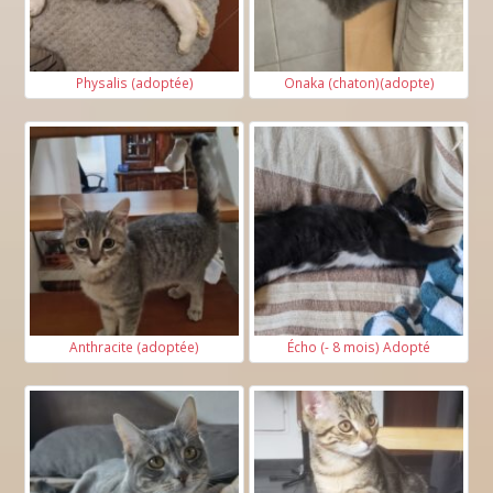
Physalis (adoptée)
Onaka (chaton)(adopte)
Anthracite (adoptée)
Écho (- 8 mois) Adopté