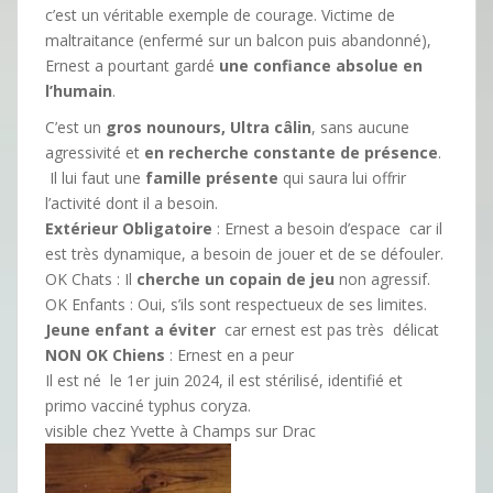
c’est un véritable exemple de courage. Victime de
maltraitance (enfermé sur un balcon puis abandonné),
Ernest a pourtant gardé
une confiance absolue en
l’humain
.
C’est un
gros nounours, Ultra câlin
, sans aucune
agressivité et
en recherche constante de présence
.
​ Il lui faut une
famille présente
qui saura lui offrir
l’activité dont il a besoin.
​Extérieur Obligatoire
: Ernest a besoin d’espace car il
est très dynamique, a besoin de jouer et de se défouler.
OK Chats : Il
cherche un copain de jeu
non agressif.
​OK Enfants : Oui, s’ils sont respectueux de ses limites.
Jeune enfant a éviter
car ernest est pas très délicat
NON OK Chiens
: Ernest en a peur
Il est né le 1er juin 2024, il est ​stérilisé, identifié et
primo vacciné typhus coryza.
visible chez Yvette à Champs sur Drac