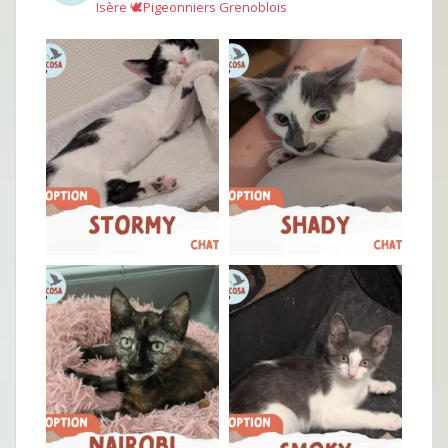
Isère
🕊︎Pigeonniers Grenoblois