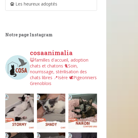
Les heureux adoptés
Notre page Instagram
cosaanimalia
😺familles d'accueil, adoption
chats et chatons
🐈Soin,
nourrissage, stérilisation des
chats libres
📍Isère
🕊︎Pigeonniers
Grenoblois