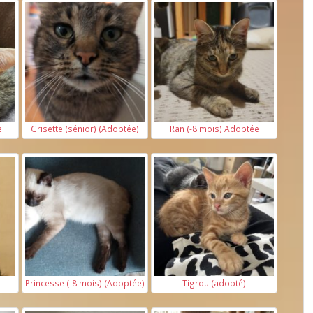
e
Grisette (sénior) (Adoptée)
Ran (-8 mois) Adoptée
Princesse (-8 mois) (Adoptée)
Tigrou (adopté)