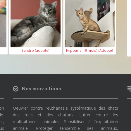
é
Sandro (adopté)
Fripouille (-9 mois) (Adopté)
Nos convictions
on
Oeuvrer contre l’euthanasie systématique des chats
le.
des rues et des chatons. Lutter contre les
r,
maltraitances animales. Sensibiliser à l’exploitation
ous
animale. Protéger l’ensemble des animaux,