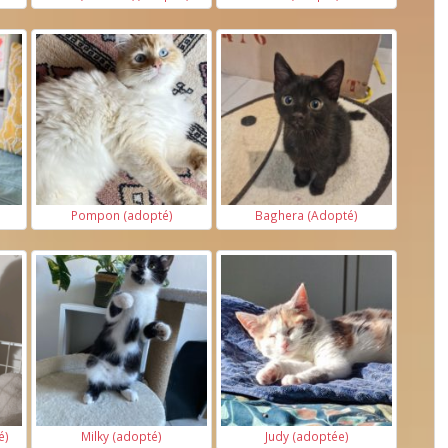
Pompon (adopté)
Baghera (Adopté)
é)
Milky (adopté)
Judy (adoptée)