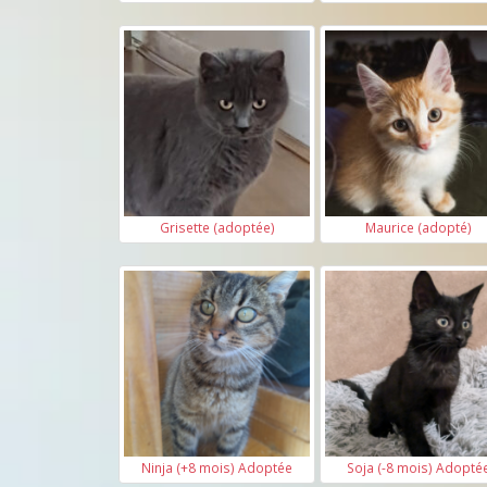
Grisette (adoptée)
Maurice (adopté)
Ninja (+8 mois) Adoptée
Soja (-8 mois) Adopté