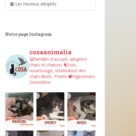
Les heureux adoptés
Notre page Instagram
cosaanimalia
😺familles d'accueil, adoption
chats et chatons
🐈Soin,
nourrissage, stérilisation des
chats libres
📍Isère
🕊︎Pigeonniers
Grenoblois