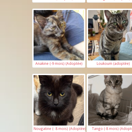
Anakine (-9 mois) (Adoptée)
Loukoum (adoptée)
Nougatine (- 8 mois) (Adoptée)
Tango (-8 mois) (Adopt