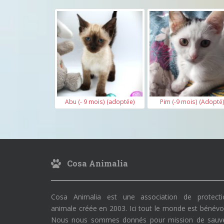
Abu (- 9 mois) (adoptée)
Pim (-9 mois) (Adopté
Cosa Animalia
Cosa Animalia est une association de protecti
animale créée en 2003. Ici tout le monde est bénévo
Nous nous sommes donnés pour mission de sauve