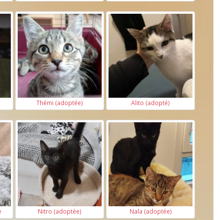
Thémi (adoptée)
Alito (adopté)
e
Nitro (adoptée)
Nala (adoptée)