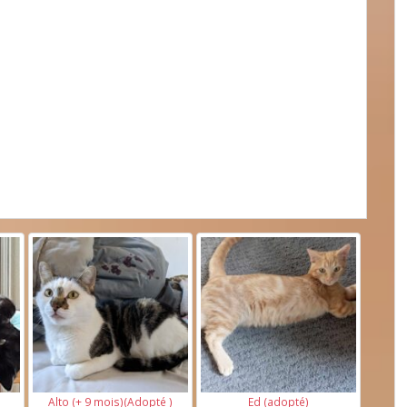
Alto (+ 9 mois)(Adopté )
Ed (adopté)