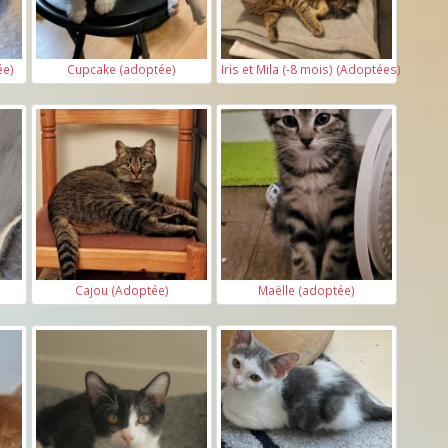
ée)
Cupcake (adoptée)
Iris et Mila (-8 mois) (Adoptées)
Cajou (Adoptée)
Maëlle (adoptée)