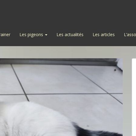
rainer
Les pigeons
Les actualités
Les articles
L’asso