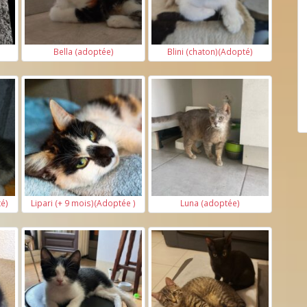
)
Bella (adoptée)
Blini (chaton)(Adopté)
té)
Lipari (+ 9 mois)(Adoptée )
Luna (adoptée)