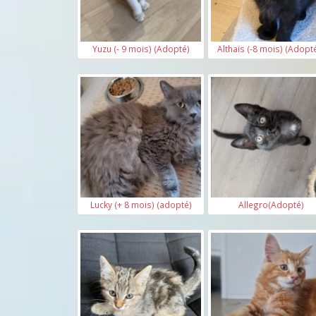
Yuzu (- 9 mois) (Adopté)
Althaïs (-8 mois) (Adopt
Lucky (+ 8 mois) (adopté)
Allegro(Adopté)