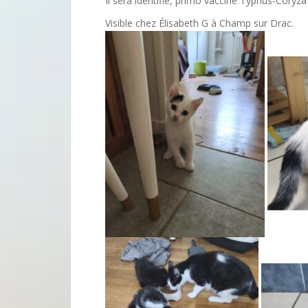
Il sera identifié, primo vacciné Typhus-Coryza
Visible chez Élisabeth G à Champ sur Drac.