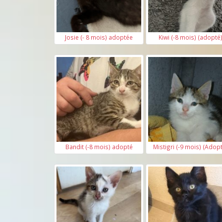
Josie (- 8 mois) adoptée
Kiwi (-8 mois) (adopté
Bandit (-8 mois) adopté
Mistigri (-9 mois) (Adop