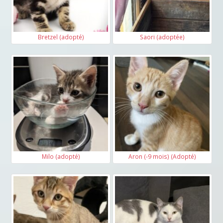
Bretzel (adopté)
Saori (adoptée)
Milo (adopté)
Aron (-9 mois) (Adopté)