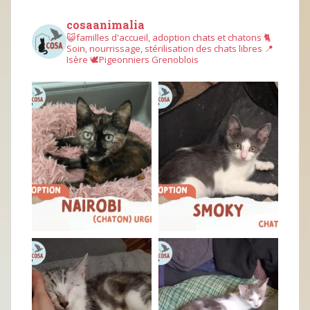
cosaanimalia
😺familles d'accueil, adoption chats et chatons
🐈
Soin, nourrissage, stérilisation des chats libres
📍
Isère
🕊︎Pigeonniers Grenoblois