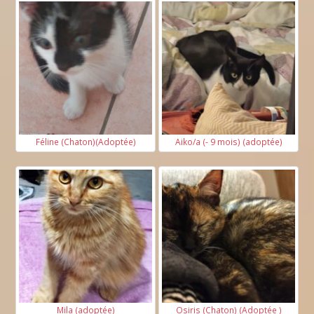
Féline (Chaton)(Adoptée)
Aiko/a (- 9 mois) (adoptée)
Mila (adoptée)
Osiris (Chaton) (Adoptée )