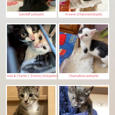
Gandalf (adopté)
Arsene (Chaton)(Adopté)
Ada & Charlie (- 9 mois) (Adoptées)
Chamallow (adopté)