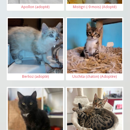
Apollon (adopté)
Mistigri (-9 mois) (Adopté)
Berlioz (adopté)
Uschita (chaton) (Adoptée)