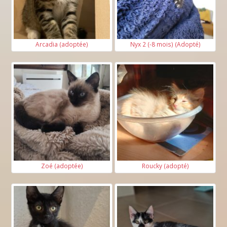
Arcadia (adoptée)
Nyx 2 (-8 mois) (Adopté)
Zoé (adoptée)
Roucky (adopté)