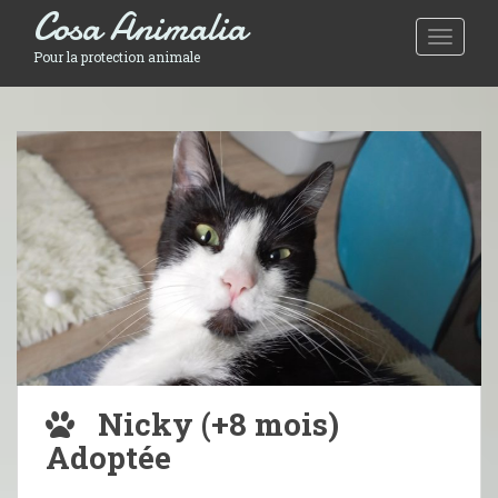
Cosa Animalia
Toggle 
Pour la protection animale
Nicky (+8 mois)
Adoptée