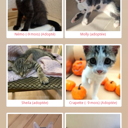
Némo (-9 mois) (Adopté)
Molly (adoptée)
Sheila (adoptée)
Crapette (- 9 mois) (Adoptée)