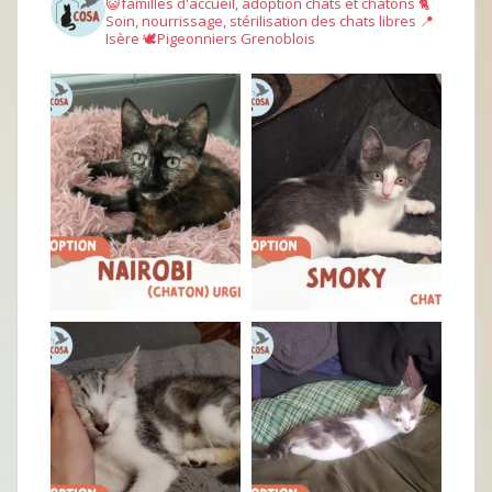
😺familles d'accueil, adoption chats et chatons
🐈
Soin, nourrissage, stérilisation des chats libres
📍
Isère
🕊︎Pigeonniers Grenoblois