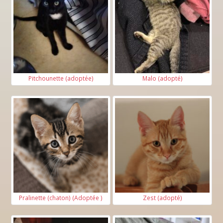
Pitchounette (adoptée)
Malo (adopté)
Pralinette (chaton) (Adoptée )
Zest (adopté)