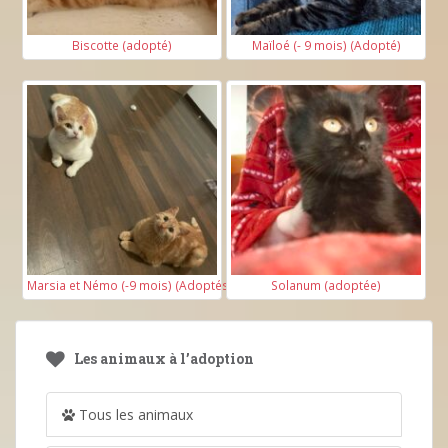
Biscotte (adopté)
Maïloé (- 9 mois) (Adopté)
Marsia et Némo (-9 mois) (Adoptés)
Solanum (adoptée)
Les animaux à l’adoption
Tous les animaux