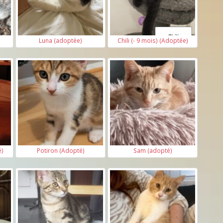
Luna (adoptée)
Chili (- 9 mois) (Adoptée)
é)
Potiron (Adopté)
Sam (adopté)