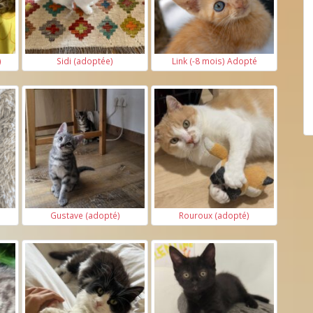
)
Sidi (adoptée)
Link (-8 mois) Adopté
Gustave (adopté)
Rouroux (adopté)