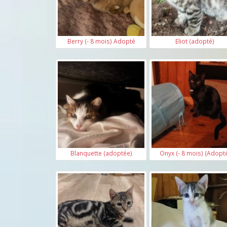
Berry (- 8 mois) Adopté
Eliot (adopté)
Blanquette (adoptée)
Onyx (- 8 mois) (Adopt