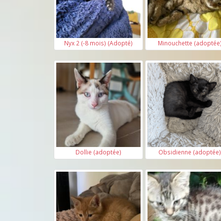
Nyx 2 (-8 mois) (Adopté)
Minouchette (adoptée
Dollie (adoptée)
Obsidienne (adoptée)