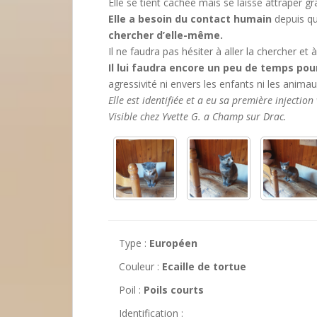
Elle se tient cachée mais se laisse attraper gr
Elle a besoin du contact humain
depuis qu
chercher d’elle-même.
Il ne faudra pas hésiter à aller la chercher et 
Il lui faudra encore un peu de temps pou
agressivité ni envers les enfants ni les animau
Elle est identifiée et a eu sa première injectio
Visible chez Yvette G. a Champ sur Drac.
Type :
Européen
Couleur :
Ecaille de tortue
Poil :
Poils courts
Identification :