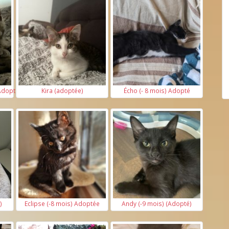
(Adoptés)
Kira (adoptée)
Écho (- 8 mois) Adopté
)
Eclipse (-8 mois) Adoptée
Andy (-9 mois) (Adopté)