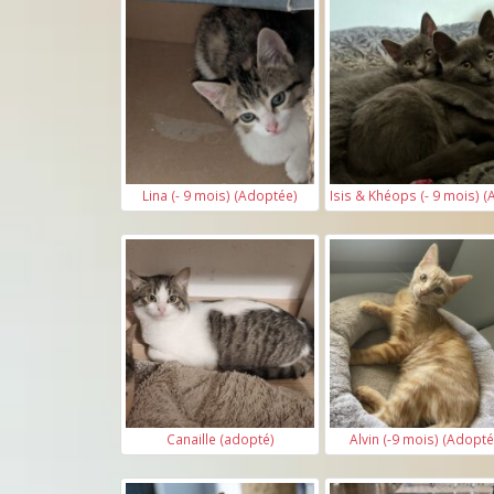
Lina (- 9 mois) (Adoptée)
Isis & Khéops (- 9 mois) 
Canaille (adopté)
Alvin (-9 mois) (Adopté