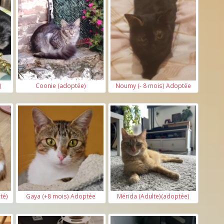
)
Coonie (adoptée)
Noumy (- 8 mois) Adoptée
té)
Gaya (+8 mois) Adoptée
Mérida (Adulte)(adoptée)