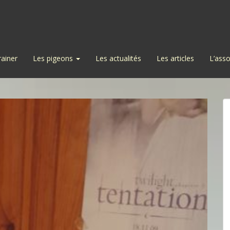
rainer
Les pigeons
Les actualités
Les articles
L’asso