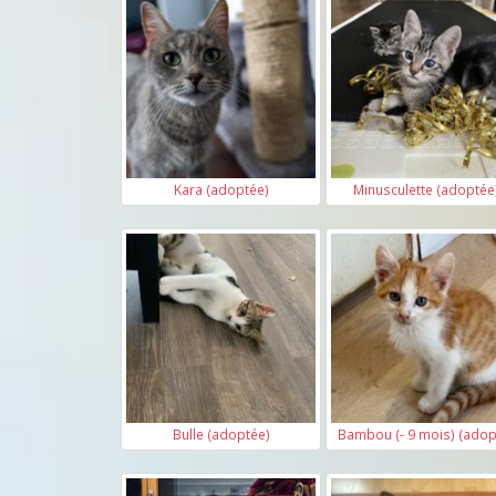
Kara (adoptée)
Minusculette (adoptée
Bulle (adoptée)
Bambou (- 9 mois) (adop