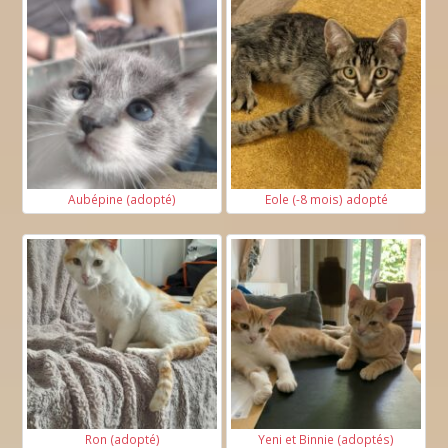
Aubépine (adopté)
Eole (-8 mois) adopté
Ron (adopté)
Yeni et Binnie (adoptés)