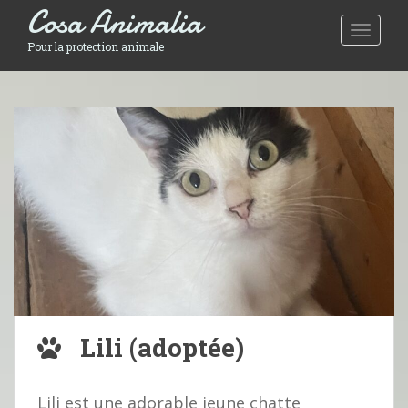
Cosa Animalia
Toggle 
Pour la protection animale
Lili (adoptée)
Lili est une adorable jeune chatte