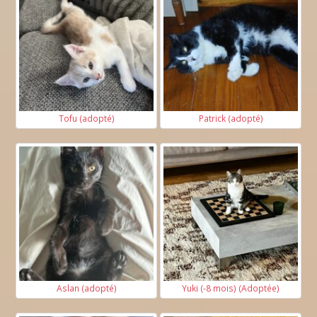
Tofu (adopté)
Patrick (adopté)
Aslan (adopté)
Yuki (-8 mois) (Adoptée)