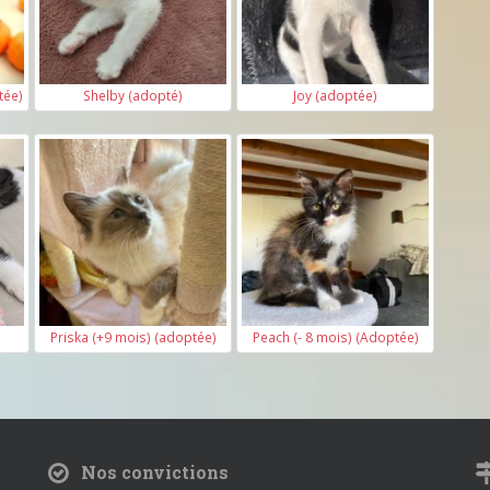
tée)
Shelby (adopté)
Joy (adoptée)
Priska (+9 mois) (adoptée)
Peach (- 8 mois) (Adoptée)
Nos convictions