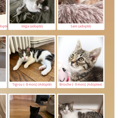
doptée)
Véga (adopté)
Sam (adopté)
Tigrou (- 8 mois) (Adopté)
Brioche (- 9 mois) (Adoptee)