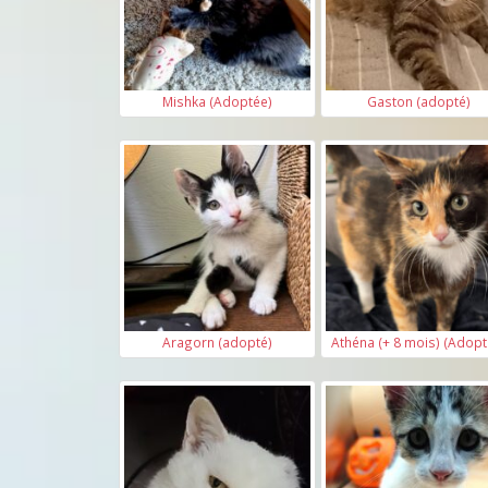
Mishka (Adoptée)
Gaston (adopté)
Aragorn (adopté)
Athéna (+ 8 mois) (Adopt