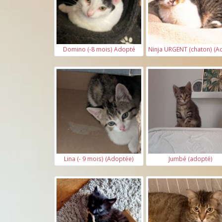
Domino (-8 mois) Adopté
Ninja URGENT (chaton) (A
Lina (- 9 mois) (Adoptée)
Jumbé (adopté)