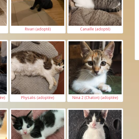
Rivari (adopté)
Canaille (adopté)
ée)
Physalis (adoptée)
Nina 2 (Chaton) (adoptée)