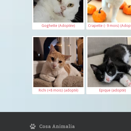
Goghette (Adoptée)
Crapette (- 9 mois) (Adop
Richi (+8 mois) (adopté)
Epique (adopté)
Cosa Animalia