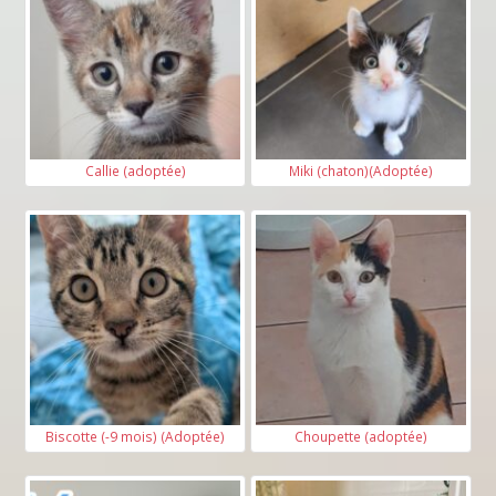
Callie (adoptée)
Miki (chaton)(Adoptée)
Biscotte (-9 mois) (Adoptée)
Choupette (adoptée)