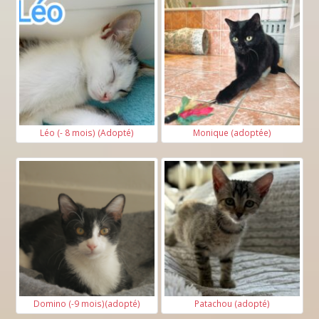
Léo (- 8 mois) (Adopté)
Monique (adoptée)
Domino (-9 mois)(adopté)
Patachou (adopté)