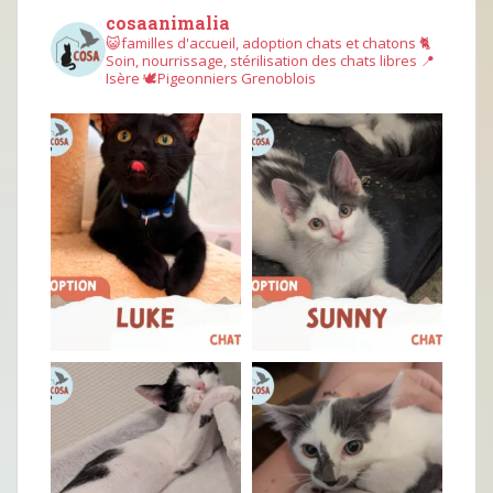
cosaanimalia
😺familles d'accueil, adoption chats et chatons
🐈
Soin, nourrissage, stérilisation des chats libres
📍
Isère
🕊︎Pigeonniers Grenoblois