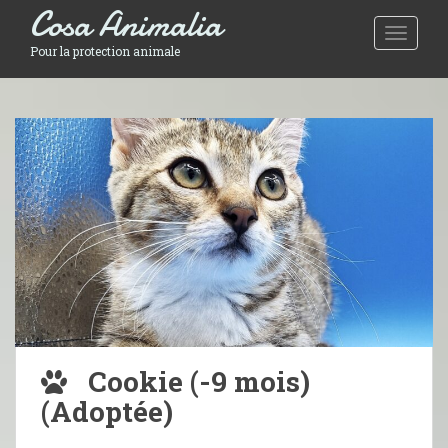
Cosa Animalia
Toggle 
Pour la protection animale
Cookie (-9 mois)
(Adoptée)