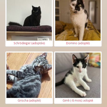
Schrödinger (adoptée)
Domino (adopté)
Grischa (adopté)
Gimli (-8 mois) adopté