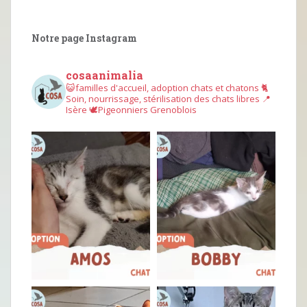
Notre page Instagram
cosaanimalia
😺familles d'accueil, adoption chats et chatons
🐈
Soin, nourrissage, stérilisation des chats libres
📍
Isère
🕊︎Pigeonniers Grenoblois