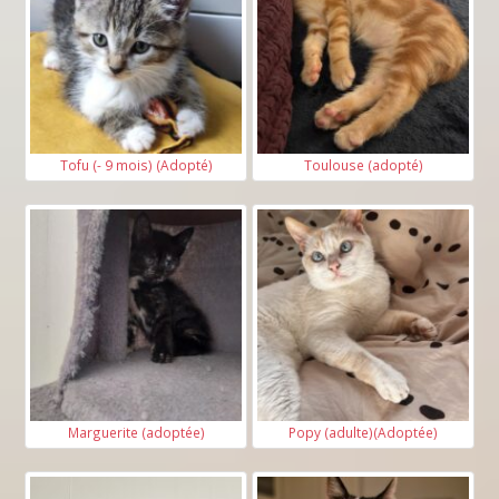
Tofu (- 9 mois) (Adopté)
Toulouse (adopté)
Marguerite (adoptée)
Popy (adulte)(Adoptée)