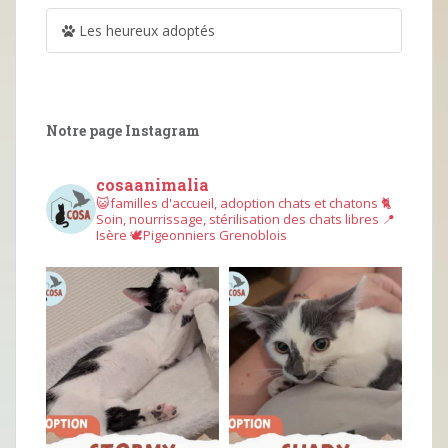
Les heureux adoptés
Notre page Instagram
cosaanimalia
😺familles d'accueil, adoption chats et chatons
🐈
Soin, nourrissage, stérilisation des chats libres
📍
Isère
🕊︎Pigeonniers Grenoblois