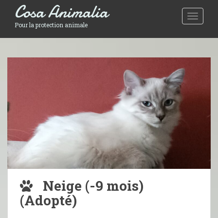
Cosa Animalia
Toggle 
Pour la protection animale
Neige (-9 mois)
(Adopté)