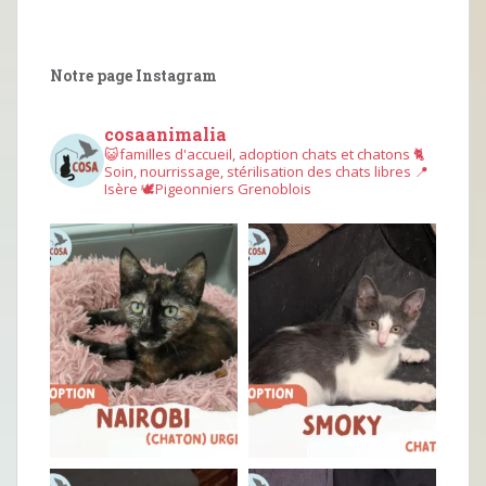
Notre page Instagram
cosaanimalia
😺familles d'accueil, adoption chats et chatons
🐈
Soin, nourrissage, stérilisation des chats libres
📍
Isère
🕊︎Pigeonniers Grenoblois