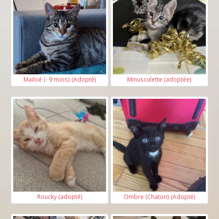
Maïloé (- 9 mois) (Adopté)
Minusculette (adoptée)
Roucky (adopté)
Ombre (Chaton) (Adopté)