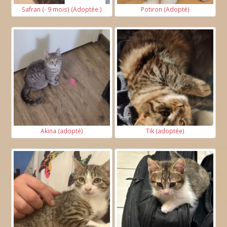
Safran (- 9 mois) (Adoptée )
Potiron (Adopté)
Akina (adopté)
Tik (adoptée)