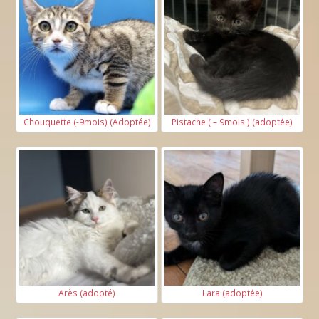
Chouquette (-9mois) (Adoptée)
Pistache ( – 9mois ) (adoptée)
Arès (adopté)
Lara (adoptée)