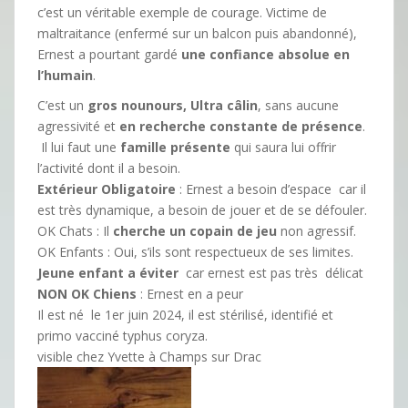
c’est un véritable exemple de courage. Victime de
maltraitance (enfermé sur un balcon puis abandonné),
Ernest a pourtant gardé
une confiance absolue en
l’humain
.
C’est un
gros nounours, Ultra câlin
, sans aucune
agressivité et
en recherche constante de présence
.
​ Il lui faut une
famille présente
qui saura lui offrir
l’activité dont il a besoin.
​Extérieur Obligatoire
: Ernest a besoin d’espace car il
est très dynamique, a besoin de jouer et de se défouler.
OK Chats : Il
cherche un copain de jeu
non agressif.
​OK Enfants : Oui, s’ils sont respectueux de ses limites.
Jeune enfant a éviter
car ernest est pas très délicat
NON OK Chiens
: Ernest en a peur
Il est né le 1er juin 2024, il est ​stérilisé, identifié et
primo vacciné typhus coryza.
visible chez Yvette à Champs sur Drac