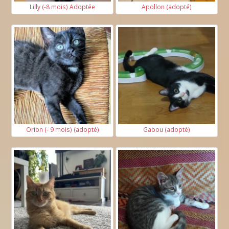
Lilly (-8 mois) Adoptée
Apollon (adopté)
Orion (- 9 mois) (adopté)
Gabou (adopté)