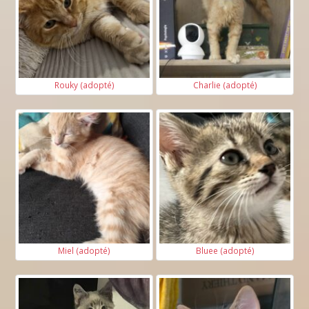
Rouky (adopté)
Charlie (adopté)
Miel (adopté)
Bluee (adopté)