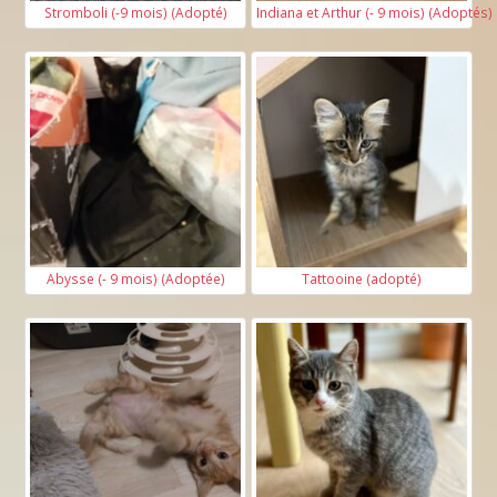
Stromboli (-9 mois) (Adopté)
Indiana et Arthur (- 9 mois) (Adoptés)
Abysse (- 9 mois) (Adoptée)
Tattooine (adopté)