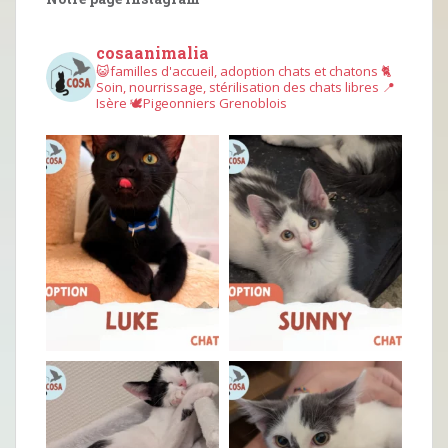
cosaanimalia
😺familles d'accueil, adoption chats et chatons
🐈
Soin, nourrissage, stérilisation des chats libres
📍
Isère
🕊︎Pigeonniers Grenoblois