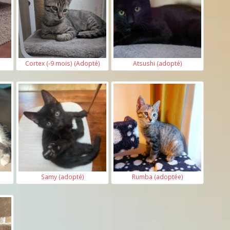
Cortex (-9 mois) (Adopté)
Atsushi (adopté)
Samy (adopté)
Rumba (adoptée)