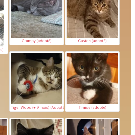
Grumpy (adopté)
Gaston (adopté)
s)
Tiger Wood (+ 9 mois) (Adopté)
Timide (adopté)