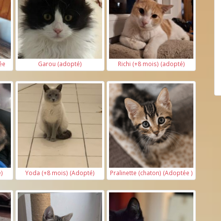
ée
Garou (adopté)
Richi (+8 mois) (adopté)
)
Yoda (+8 mois) (Adopté)
Pralinette (chaton) (Adoptée )