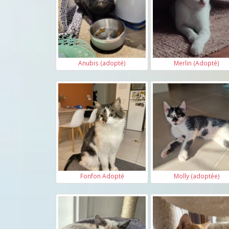
Anubis (adopté)
Merlin (Adopté)
Fonfon Adopté
Molly (adoptée)