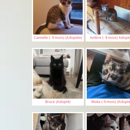
Cannelle (- 9 mois) (Adoptée)
Ambre (- 8 mois) Adopt
Bruce (Adopté)
Moka (-9 mois) (Adopté