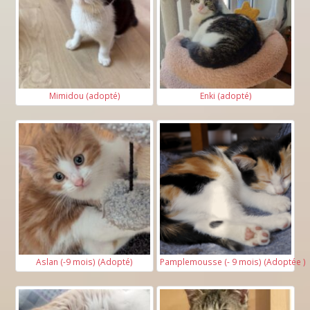
Mimidou (adopté)
Enki (adopté)
Aslan (-9 mois) (Adopté)
Pamplemousse (- 9 mois) (Adoptée )