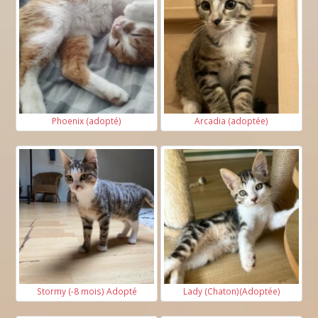
Phoenix (adopté)
Arcadia (adoptée)
Stormy (-8 mois) Adopté
Lady (Chaton)(Adoptée)