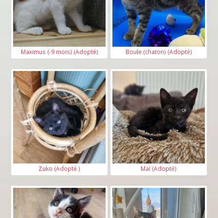
Maximus (-9 mois) (Adopté)
Boule (chaton) (Adopté)
Zuko (Adopté )
Maï (Adopté)