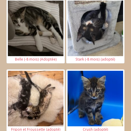
Belle (-8 mois) (Adoptée)
Stark (-8 mois) (adopté)
Fripon et Froussette (adopté)
Crush (adopté)