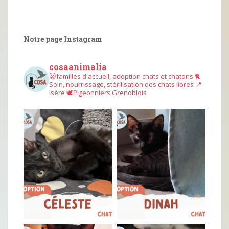
Notre page Instagram
cosaanimalia
😺familles d'accueil, adoption chats et chatons
🐈
Soin, nourrissage, stérilisation des chats libres
📍
Isère
🕊︎Pigeonniers Grenoblois