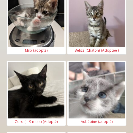
Milo (adopté)
Bélize (Chaton) (Adoptée )
Zoro ( – 9 mois) (Adopté)
Aubépine (adopté)