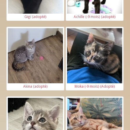
Gigi (adopté)
Achille (-9 mois) (adopté)
Akina (adopté)
Moka (-9 mois) (Adopté)