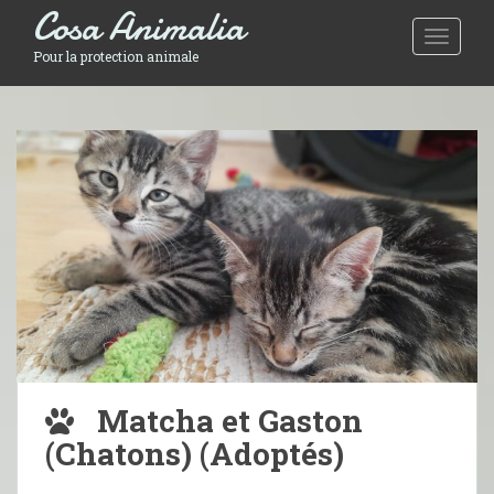
Cosa Animalia
Toggle 
Pour la protection animale
Matcha et Gaston
(Chatons) (Adoptés)