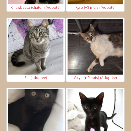
Chewbacca (chaton) (Adopté)
Kyro (+8 mois) (Adopté)
Piu (adoptée)
Valya (+ 9mois) (Adoptée)