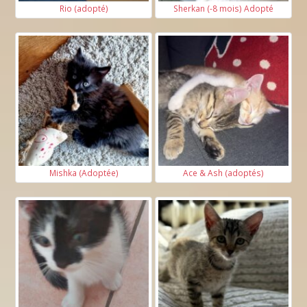
Rio (adopté)
Sherkan (-8 mois) Adopté
Mishka (Adoptée)
Ace & Ash (adoptés)