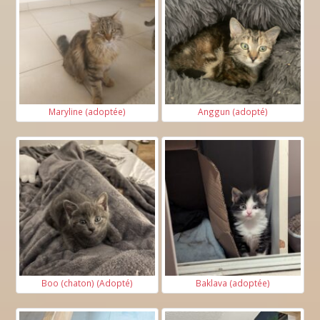
Maryline (adoptée)
Anggun (adopté)
Boo (chaton) (Adopté)
Baklava (adoptée)