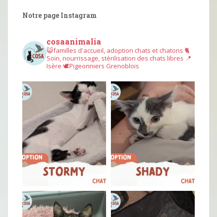
Notre page Instagram
cosaanimalia
😺familles d'accueil, adoption chats et chatons
🐈
Soin, nourrissage, stérilisation des chats libres
📍
Isère
🕊︎Pigeonniers Grenoblois