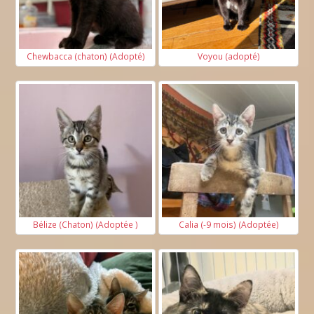
Chewbacca (chaton) (Adopté)
Voyou (adopté)
Bélize (Chaton) (Adoptée )
Calia (-9 mois) (Adoptée)