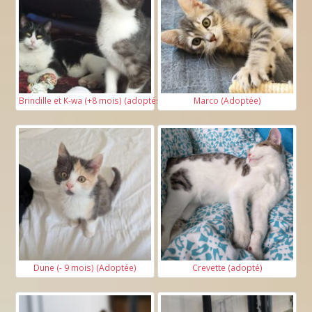
Brindille et K-wa (+8 mois) (adoptés)
Marco (Adoptée)
Dune (- 9 mois) (Adoptée)
Crevette (adopté)