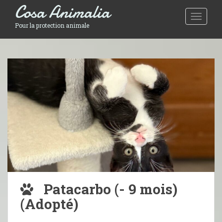
Cosa Animalia
Toggle 
Pour la protection animale
Patacarbo (- 9 mois)
(Adopté)