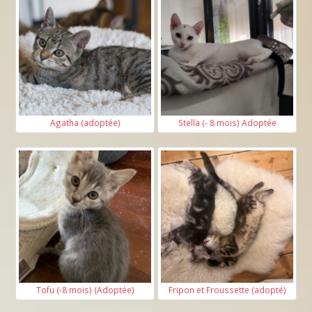
Agatha (adoptée)
Stella (- 8 mois) Adoptée
Tofu (-8 mois) (Adoptée)
Fripon et Froussette (adopté)