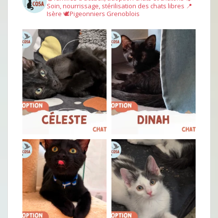
Soin, nourrissage, stérilisation des chats libres
📍
Isère
🕊︎Pigeonniers Grenoblois