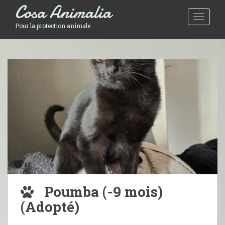
Cosa Animalia
Toggle 
Pour la protection animale
Poumba (-9 mois)
(Adopté)