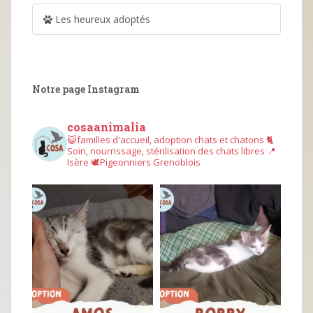
Les heureux adoptés
Notre page Instagram
cosaanimalia
😺familles d'accueil, adoption chats et chatons
🐈
Soin, nourrissage, stérilisation des chats libres
📍
Isère
🕊︎Pigeonniers Grenoblois