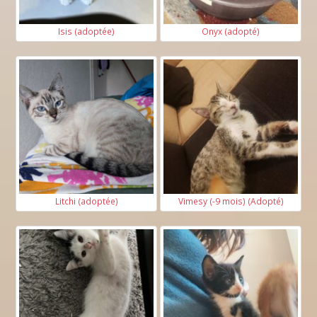
Isis (adoptée)
Onyx (adopté)
Litchi (adoptée)
Vimesy (-9 mois) (Adopté)