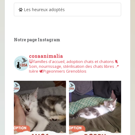
Les heureux adoptés
Notre page Instagram
cosaanimalia
😺familles d'accueil, adoption chats et chatons
🐈
Soin, nourrissage, stérilisation des chats libres
📍
Isère
🕊︎Pigeonniers Grenoblois