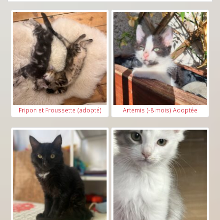
Fripon et Froussette (adopté)
Artemis (-8 mois) Adoptée