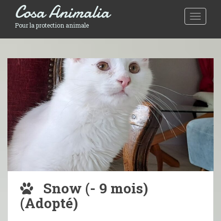
Cosa Animalia
Toggle 
Pour la protection animale
Snow (- 9 mois)
(Adopté)