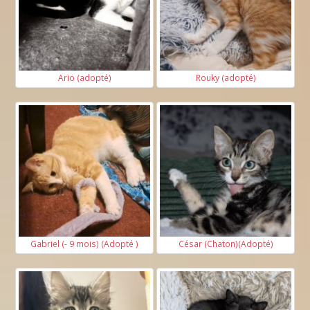
Ario (adopté)
Rouky (adopté)
Gabriel (- 9 mois) (Adopté )
César (Chaton)(Adopté)