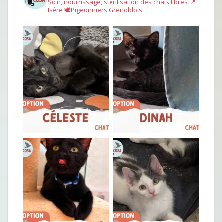
Soin, nourrissage, stérilisation des chats libres
📍
Isère
🕊︎Pigeonniers Grenoblois