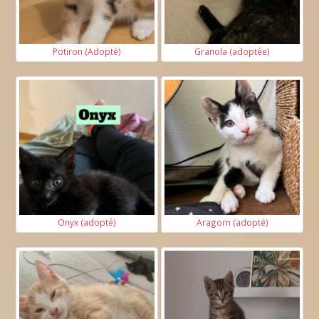
Potiron (Adopté)
Granola (adoptée)
Onyx (adopté)
Aragorn (adopté)