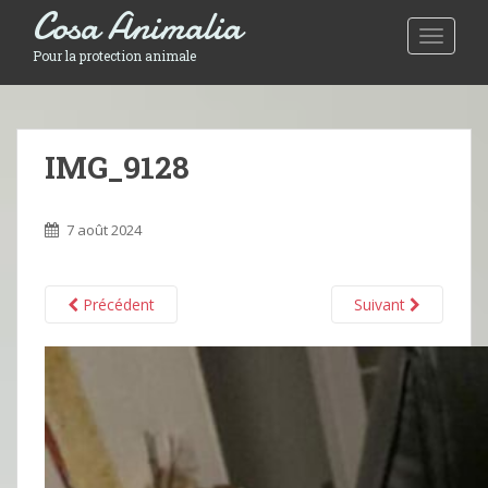
Cosa Animalia
Toggle 
Pour la protection animale
IMG_9128
7 août 2024
Précédent
Suivant