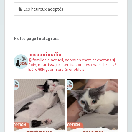
Les heureux adoptés
Notre page Instagram
cosaanimalia
😺familles d'accueil, adoption chats et chatons
🐈
Soin, nourrissage, stérilisation des chats libres
📍
Isère
🕊︎Pigeonniers Grenoblois